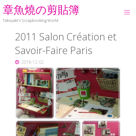
章
魚
燒
の
剪
貼
簿
Takoyaki's Scrapbooking World
2011 Salon Création et
Savoir-Faire Paris
2018-12-02