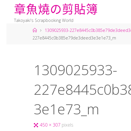
章
魚
燒
の
剪
貼
簿
Takoyaki's Scrapbooking World
1309025933-227e8445c0b385e79de3deed
227e8445c0b385e79de3deed3e3e1e73_m
1309025933-
227e8445c0b3
3e1e73_m
450 × 307
pixels