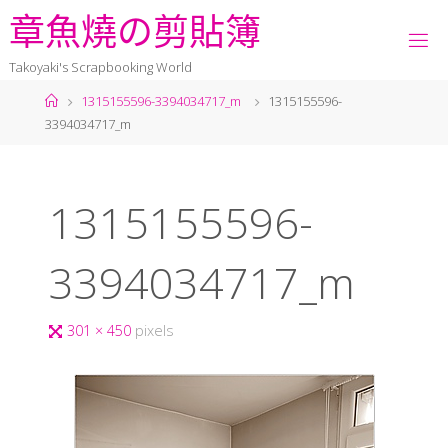
章
魚
燒
の
剪
貼
簿
Takoyaki's Scrapbooking World
1315155596-3394034717_m
1315155596-
3394034717_m
1315155596-
3394034717_m
301 × 450
pixels