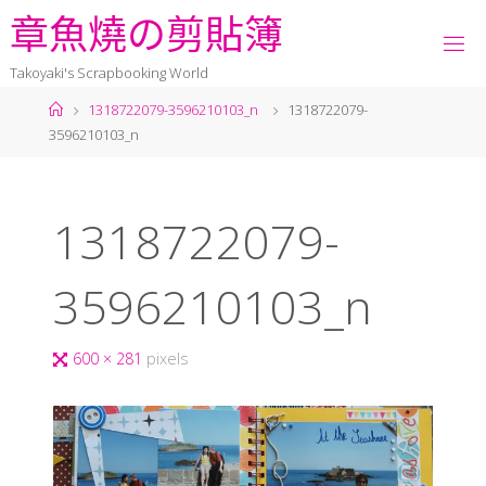
章
魚
燒
の
剪
貼
簿
Takoyaki's Scrapbooking World
1318722079-3596210103_n
1318722079-
3596210103_n
1318722079-
3596210103_n
600 × 281
pixels