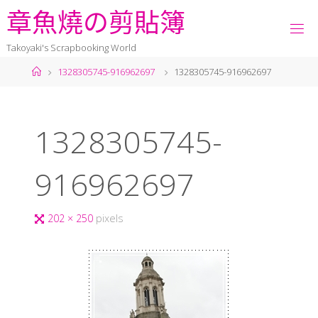
章
魚
燒
の
剪
貼
簿
Takoyaki's Scrapbooking World
1328305745-916962697
1328305745-916962697
1328305745-
916962697
202 × 250
pixels