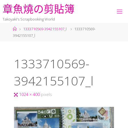
章
魚
燒
の
剪
貼
簿
Takoyaki's Scrapbooking World
1333710569-3942155107_l
1333710569-
3942155107_l
1333710569-
3942155107_l
1024 × 400
pixels