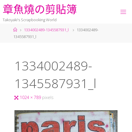
章
魚
燒
の
剪
貼
簿
Takoyaki's Scrapbooking World
1334002489-1345587931_l
1334002489-
1345587931_l
1334002489-
1345587931_l
1024 × 789
pixels