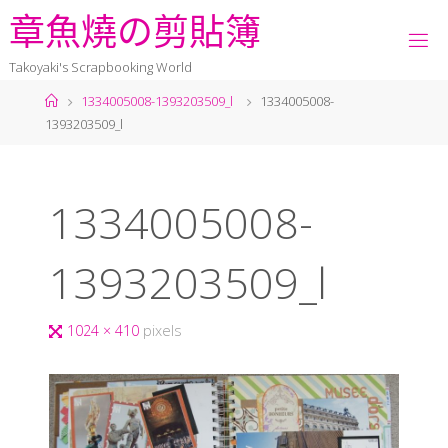
章
魚
燒
の
剪
貼
簿
Takoyaki's Scrapbooking World
1334005008-1393203509_l
1334005008-
1393203509_l
1334005008-
1393203509_l
1024 × 410
pixels