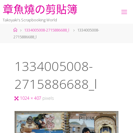
章
魚
燒
の
剪
貼
簿
Takoyaki's Scrapbooking World
1334005008-2715886688_l
1334005008-
2715886688_l
1334005008-
2715886688_l
1024 × 407
pixels