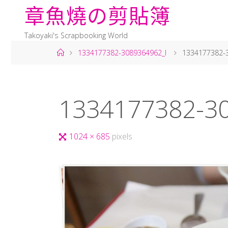
章
魚
燒
の
剪
貼
簿
Takoyaki's Scrapbooking World
1334177382-3089364962_l
1334177382-
1334177382-30
1024 × 685
pixels