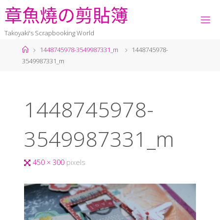
章
魚
燒
の
剪
貼
簿
Takoyaki's Scrapbooking World
1448745978-3549987331_m
1448745978-
3549987331_m
1448745978-
3549987331_m
450 × 300
pixels