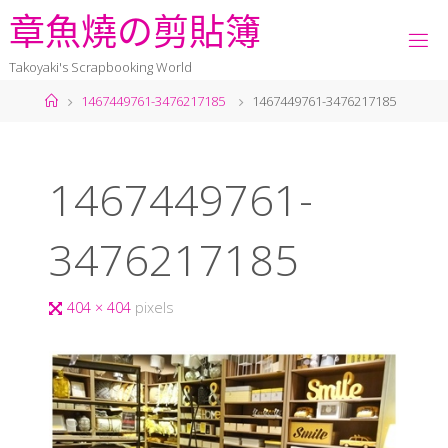
章
魚
燒
の
剪
貼
簿
Takoyaki's Scrapbooking World
1467449761-3476217185
1467449761-3476217185
1467449761-
3476217185
404 × 404
pixels