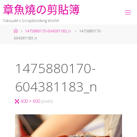
章
魚
燒
の
剪
貼
簿
Takoyaki's Scrapbooking World
1475880170-604381183_n
1475880170-
604381183_n
1475880170-
604381183_n
400 × 600
pixels