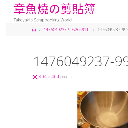
章
魚
燒
の
剪
貼
簿
Takoyaki's Scrapbooking World
1476049237-995205911
1476049237-99
1476049237-9
404 × 404
pixels