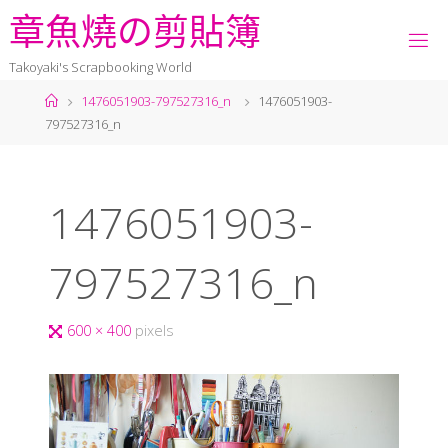
章
魚
燒
の
剪
貼
簿
Takoyaki's Scrapbooking World
1476051903-797527316_n
1476051903-
797527316_n
1476051903-
797527316_n
600 × 400
pixels