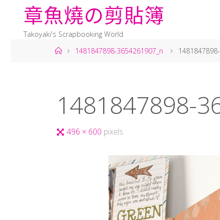
章
魚
燒
の
剪
貼
簿
Takoyaki's Scrapbooking World
1481847898-3654261907_n
1481847898
1481847898-3
496 × 600
pixels