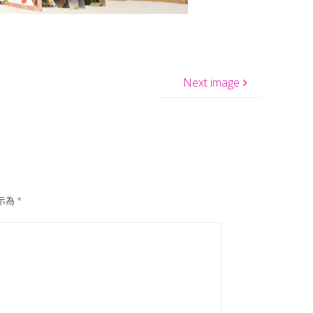
Next image
示為
*