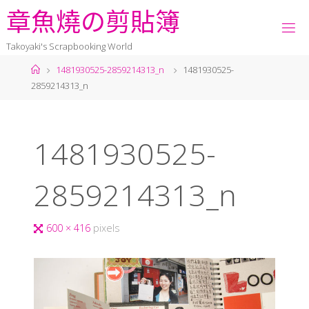
章
魚
燒
の
剪
貼
簿
Takoyaki's Scrapbooking World
1481930525-2859214313_n
1481930525-
2859214313_n
1481930525-
2859214313_n
600 × 416
pixels