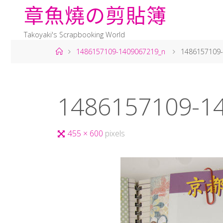
章
魚
燒
の
剪
貼
簿
Takoyaki's Scrapbooking World
1486157109-1409067219_n
1486157109
1486157109-1
455 × 600
pixels