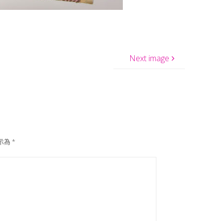
Next image
示為
*