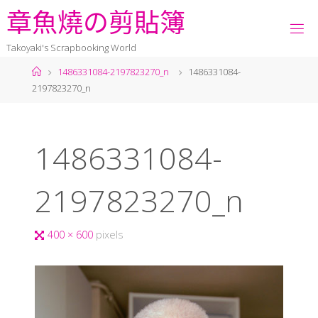
章
魚
燒
の
剪
貼
簿
Takoyaki's Scrapbooking World
1486331084-2197823270_n
1486331084-
2197823270_n
1486331084-
2197823270_n
400 × 600
pixels