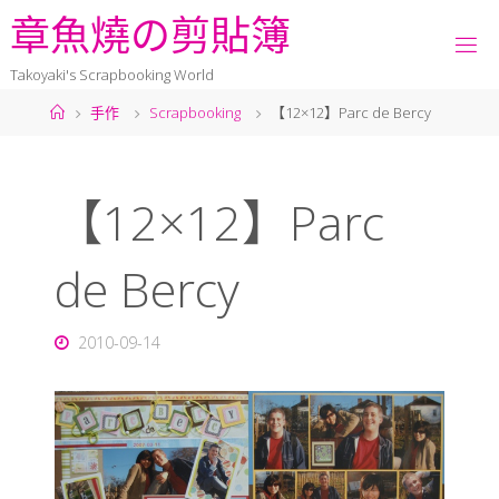
章
魚
燒
の
剪
貼
簿
Takoyaki's Scrapbooking World
手作
Scrapbooking
【12×12】Parc de Bercy
【12×12】Parc
de Bercy
2010-09-14