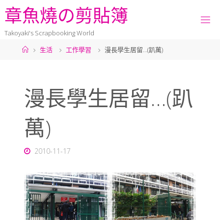
章
魚
燒
の
剪
貼
簿
Takoyaki's Scrapbooking World
生活
工作學習
漫長學生居留…(趴萬)
漫長學生居留…(趴
萬)
2010-11-17