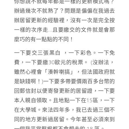
你想說不就每年都是一樣的更新模式嗎？
辦過幾次不就熟了？
問題是偏偏在我過去
辦居留更新的經驗裡，沒有一次是完全按
一樣的次序走…
且要繳交的文件就是會那
麼巧的有一點點的不同！
一下要交三張黑白 ，一下彩色。
一下免
費，一下要繳30歐元的稅票。 (沒辦法，
雖然心裡會「湊幹喇搞」，但法國政府就
是缺錢啊！)
一下要多帶要價兩百多台幣的
回郵信封以便寄發更新的居留證，
一下要
本人親自領取。
且地點一下在15區，一下
在大學城。
來法四年多，我已去過三個不
同的地方更新過居留。
今年甚至必須來到
一個我平常壓根都不會想去的 18 區。