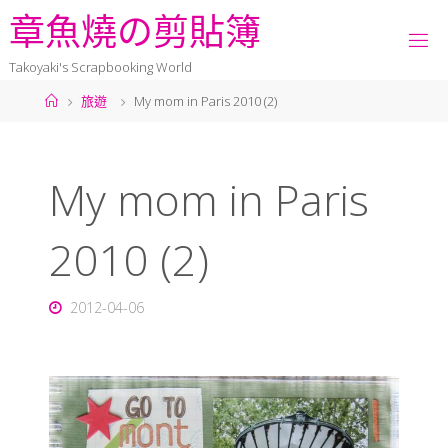
章
魚
燒
の
剪
貼
簿
Takoyaki's Scrapbooking World
旅遊
My mom in Paris 2010 (2)
My mom in Paris
2010 (2)
2012-04-06