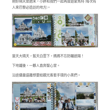
剛好隔天是週末，小胖和我們一起再度遊蒙馬特 (每次有
人來巴黎必造訪的地方)。
當天大晴天，藍天白雲下，媽媽不忘防曬遮陽！
下地鐵後，一夥人直奔聖心堂。
沿途儘量遠離想要給觀光客套手環的小黑們。