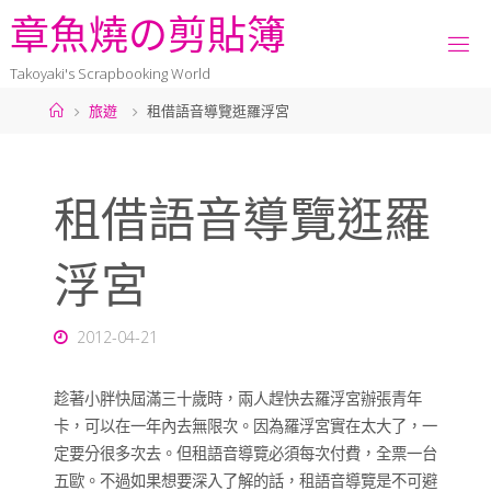
章
魚
燒
の
剪
貼
簿
Takoyaki's Scrapbooking World
旅遊
租借語音導覽逛羅浮宮
租借語音導覽逛羅
浮宮
2012-04-21
趁著小胖快屆滿三十歲時，兩人趕快去羅浮宮辦張青年
卡，可以在一年內去無限次。因為羅浮宮實在太大了，一
定要分很多次去。但租語音導覽必須每次付費，全票一台
五歐。不過如果想要深入了解的話，租語音導覽是不可避