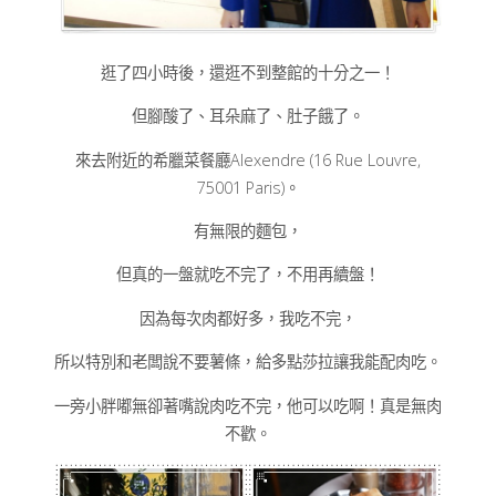
逛了四小時後，還逛不到整館的十分之一！
但腳酸了、耳朵麻了、肚子餓了。
來去附近的希臘菜餐廳Alexendre
(16 Rue Louvre,
75001 Paris
)。
有無限的麵包，
但真的一盤就吃不完了，不用再續盤！
因為每次肉都好多，我吃不完，
所以特別和老闆說不要薯條，給多點莎拉讓我能配肉吃。
一旁小胖嘟無卻著嘴說肉吃不完，他可以吃啊！真是無肉
不歡。