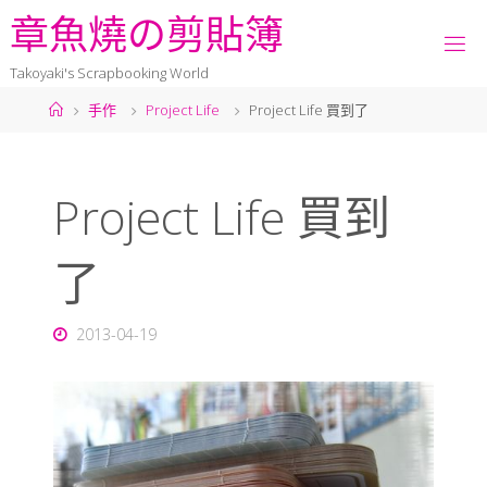
章
魚
燒
の
剪
貼
簿
Takoyaki's Scrapbooking World
手作
Project Life
Project Life 買到了
Project Life 買到
了
2013-04-19