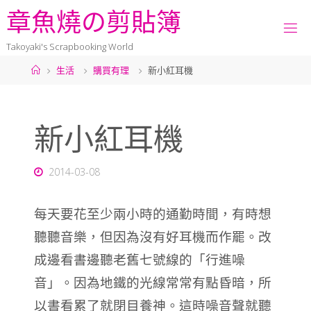
章
魚
燒
の
剪
貼
簿
Takoyaki's Scrapbooking World
生活
購買有理
新小紅耳機
新小紅耳機
2014-03-08
每天要花至少兩小時的通勤時間，有時想
聽聽音樂，但因為沒有好耳機而作罷。改
成邊看書邊聽老舊七號線的「行進噪
音」。因為地鐵的光線常常有點昏暗，所
以書看累了就閉目養神。這時噪音聲就聽