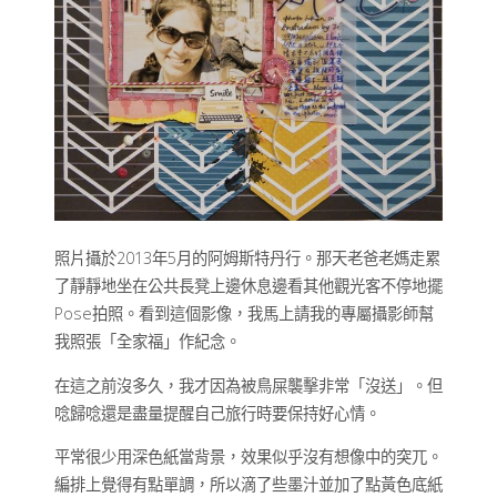
照片攝於2013年5月的阿姆斯特丹行。那天老爸老媽走累
了靜靜地坐在公共長凳上邊休息邊看其他觀光客不停地擺
Pose拍照。看到這個影像，我馬上請我的專屬攝影師幫
我照張「全家福」作紀念。
在這之前沒多久，我才因為被鳥屎襲擊非常「沒送」。但
唸歸唸還是盡量提醒自己旅行時要保持好心情。
平常很少用深色紙當背景，效果似乎沒有想像中的突兀。
編排上覺得有點單調，所以滴了些墨汁並加了點黃色底紙