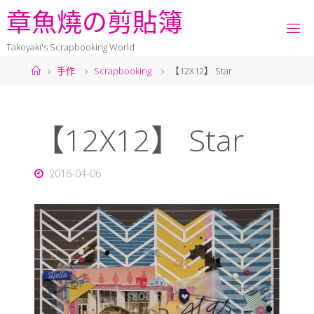
章
魚
燒
の
剪
貼
簿
Takoyaki's Scrapbooking World
手作
Scrapbooking
【12X12】 Star
【12X12】 Star
2016-04-06