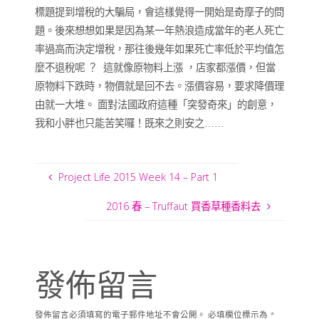
標題提到增稅的大騙局，會這樣覺得一開始是奇摩子的問
題。後來想想如果是因為某一年熱浪造成當年的老人死亡
率過高而決定增稅，那往後幾年如果死亡率低於平均值怎
麼不退稅呢
？ 這就像原物料上漲 ，店家都漲價，但當
原物料下跌時，物價就是回不去。漲價容易，要求降價理
由就一大堆。 面對法國政府這種「突發奇來」的創意，
我和小胖也只能苦笑囉！既來之則安之……
Project Life 2015 Week 14 – Part 1
2016 春 – Truffaut 買香草種香料去
發佈留言
發佈留言必須填寫的電子郵件地址不會公開。
必填欄位標示為
*