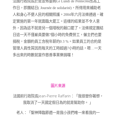
法國行政院長於是宣佈要將
Le Lundi de Pentecôte
改為工
作日，即團結日
(
Journée de solidarité)
，所得用來補助老
人和身心不便人民的相關照護。
2004年六月法條通過，確
定實施的第一年就面臨大罷工。這樣的結果並不令人意
外，因為這不就是另一個增稅的藉口罷了。法條規定團結
日這一天不僅雇員要做7個小時的免費勞工，僱主們也要
捐稅，金額約員工含稅年薪的0.3 %。如果員工的合約是
管理人員性質因而每天的工時超過7小時的話，嗯…一天
多出來的時數就當作慈善事業樂捐囉！
圖片來源
法國前行政院長Jean-Pierre Raffarin：「我很替你著想，
我取消了一天國定假日為的就是幫助你。 」
老人：「聖神降臨節週一是我小孩們唯一來看我的一