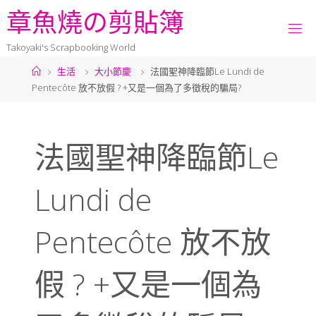
章
魚
燒
の
剪
貼
簿
Takoyaki's Scrapbooking World
生活
大小節慶
法國聖神降臨節Le Lundi de
Pentecôte 放不放假 ? +又是一個為了多徵稅的騙局?
法國聖神降臨節Le
Lundi de
Pentecôte 放不放
假 ? +又是一個為