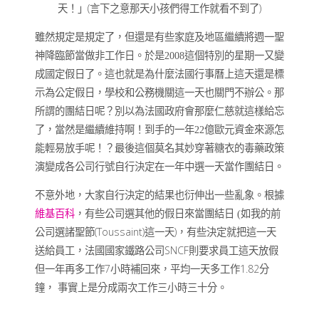
天！」(言下之意那天小孩們得工作就看不到了)
雖然規定是規定了，但還是有些家庭及地區繼續將週一聖
神降臨節當做非工作日。於是
2008這個特別的星期一又變
成國定假日了。這也就是為什麼法國行事曆上這天還是標
示為公定假日，學校和公務機關這一天也關門不辦公。那
所謂的團結日呢？別以為法國政府會那麼仁慈就這樣給忘
了，當然是繼續維持啊！到手的一年22億歐元資金來源怎
能輕易放手呢！？最後這個莫名其妙穿著糖衣的毒藥政策
演變成各公司行號自行決定在一年中選一天當作團結日。
不意外地，大家自行決定的結果也衍伸出一些亂象。根據
維基百科
，有些公司選其他的假日來當團結日
(如我的前
(Toussaint)
)
公司選
諸聖節
這一天
，有些決定就把這一天
SNCF
送給員工，法國國家鐵路公司
則要求員工這天放假
7
1.82
但一年再多工作
小時補回來，平均一天多工作
分
鐘，
事實上是分成兩次工作三小時三十分。