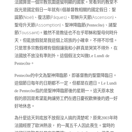
法國算是一個宗教氛圍還蠻明顯的國家。常看到的教堂不
6
說光是國定假日
一年就有
個基督教相關的國定假日：聖
(Noël)
(Pâques)
(Ascension)
誕節
、復活節
、耶穌升天節
、
(Assomption)
聖母升天節
、
聖神降臨節
(Pentecôte)
、諸聖
(Toussaint)
節
。
雖然不是教徒也不在乎耶穌和聖母何時升
天，但能放假就是我這個上班族的小確幸，不得不珍惜。
只是眾多宗教假裡有個假讓我和小胖真是哭笑不得外，在
法國放不放沒有準則外。這個假法文叫做
Le Lundi de
Pentecôte
。
Pentecôte
的中文為聖神降臨節，即基督教的聖靈降臨日。
這個節日每年的日期都不一定，但都是在週日。
Le Lundi
de Pentecôte
指的是聖神降臨節後的星期一。這天原本放
假的原因是希望能夠讓勞工們在週日慶祝歡樂後的週一好
好地休息。
為什麼這天到底放不放假沒人搞的清楚呢
? 原來2003年時
法國經歷了歐洲熱浪， 約一萬五千人因此喪生。當時的