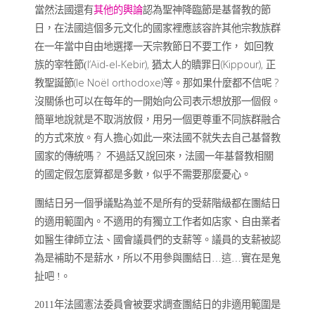
當然法國還有
其他的輿論
認為聖神降臨節是基督教的節
日，在法國這個多元文化的國家裡應該容許其他宗教族群
在一年當中自由地選擇一天宗教節日不要工作， 如回教
l’Aïd-el-Kebir),
(Kippour),
族的宰牲節
(
猶太人的贖罪日
正
(le Noël orthodoxe)
?
教聖誕節
等。那如果什麼都不信呢
沒關係也可以在每年的一開始向公司表示想放那一個假。
簡單地說就是不取消放假，用另一個更尊重不同族群融合
的方式來放。有人擔心如此一來法國不就失去自己基督教
?
國家的傳統嗎
不過話又說回來，法國一年基督教相關
的國定假
怎麼算都是多數
，似乎不需要那麼憂心。
團結日另一個爭議點為並不是所有的受薪階級都在團結日
的適用範圍內。不適用的有獨立工作者如店家、自由業者
如醫生律師立法、國會議員們的支薪等。議員的支薪被認
為是補助不是薪水，所以不用參與團結日
…這…實在是鬼
扯吧
!
。
2011年法國憲法委員會被要求調查團結日的非適用範圍是