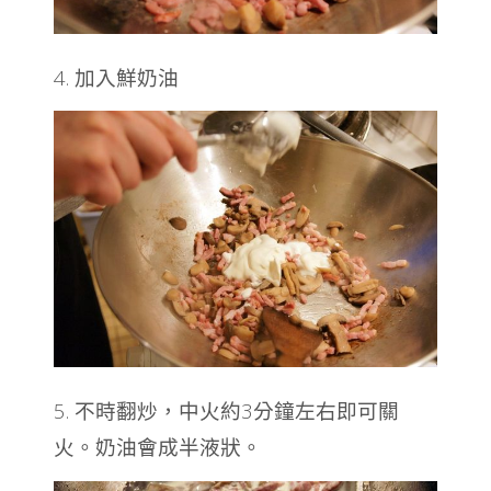
4. 加入鮮奶油
5. 不時翻炒，中火約3分鐘左右即可關
火。
奶油會成半液狀。