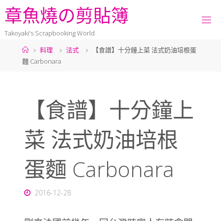
章
魚
燒
の
剪
貼
簿
Takoyaki's Scrapbooking World
料理
法式
【食譜】十分鐘上菜 法式奶油培根蛋
麵 Carbonara
【食譜】十分鐘上
菜 法式奶油培根
蛋麵 Carbonara
2016-12-28