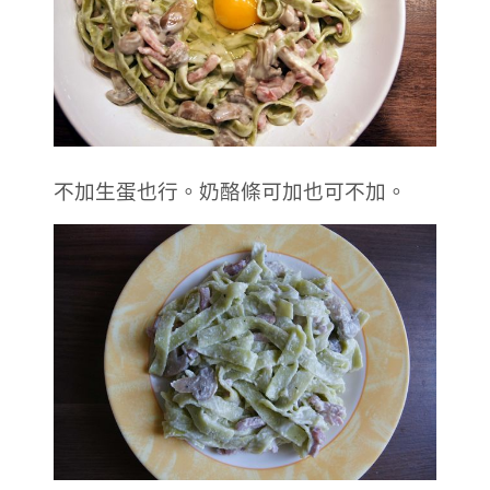
不加生蛋也行。奶酪條可加也可不加。