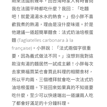
剛來法國前幾年，回台灣時家人有時會問
我在法國平時都吃什麼？
我回：「吃麵
吧！就愛湯湯水水的熱食。」
但小胖不喜
歡我煮的熱湯，理由是沒什麼味道。
於是
他建議一道超簡單麵食：法式奶油培根蛋
麵 (Tagliatelles carbonara à la
française)。
小胖說：「法式兩個字很重
要，因為義式做法不同。」
沒想到我對這
款沒有湯的麵居然一試成主顧！
小胖每次
去家樂福買菜也會買此料理的相關食材，
所以平均兩、三個禮拜就會吃一次法式奶
油培根蛋麵。
下班回來如果真的不知道要
吃什麼，至少可以快速端出一道讓兩人吃
了都會好滿足的十分鐘料理。