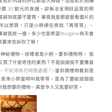
家對於內容的評比都是大拇指。但是對於拍攝
價 30 歐元的食譜，卻無法呈現好品質的照
遲疑到底要不要買，畢竟我是那麼愛看圖片的
創作，所以想買，只是小胖總在旁說「再等等」、
被我放一邊，多少也是希望Morgane有天會
就要來告訴你了嘛！
份神秘禮物。送禮者是小胖。要拆禮物時， 我
又買了什麼奇怪的東西？不是說過我不要驚喜
，不就得再花時間處理？)
當拆開禮物看到是
高興！原來小胖當時叫我等等，是為了要給這個搞
到我想要的禮物，真是令人又氣要好笑。