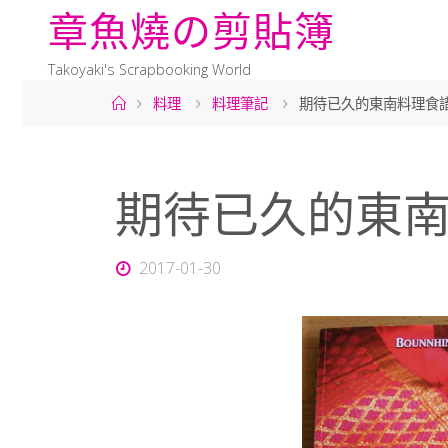
章
魚
燒
の
剪
貼
簿
Takoyaki's Scrapbooking World
料理
料理筆記
期待已久的東南料理食
期待已久的東
2017-01-30