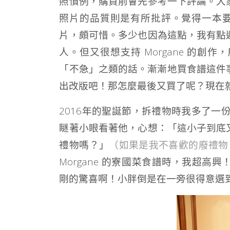
照慣例，購買前會先參考一下評論。大
照片的品質則是有所批評。覺得一本要
片，頗可惜。多少也因為這點，我有點
人。但又很想支持 Morgane 的
「不急」之類的話。漸漸地買食譜這件事
出改版吧！那怎麼最後又買了呢？現在
2016年的聖誕節，拆禮物時我多了一
瞇著小眼看著他，心想：「這小子到底
禮物嗎？」
（如果是我不喜歡的廢禮物
Morgane 的寮國菜食譜時，我超
剛的驚喜啊！小胖倒是在一旁很得意選