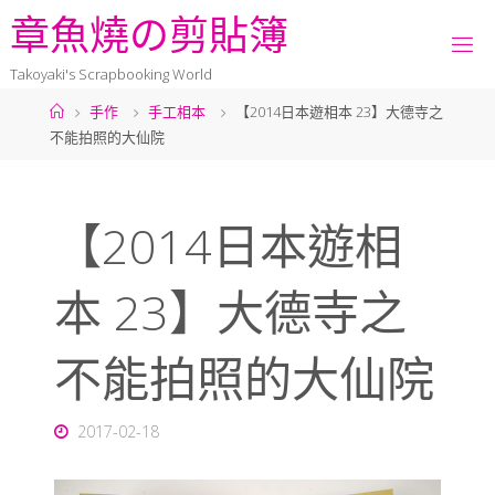
章
魚
燒
の
剪
貼
簿
Takoyaki's Scrapbooking World
手作
手工相本
【2014日本遊相本 23】大德寺之
不能拍照的大仙院
【2014日本遊相
本 23】大德寺之
不能拍照的大仙院
2017-02-18