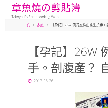
章
魚
燒
の
剪
貼
簿
Takoyaki's Scrapbooking World
家庭
【孕記】26W 例行產檢由醫生接手。
【孕記】26W
手。剖腹產？ 
2017-06-26