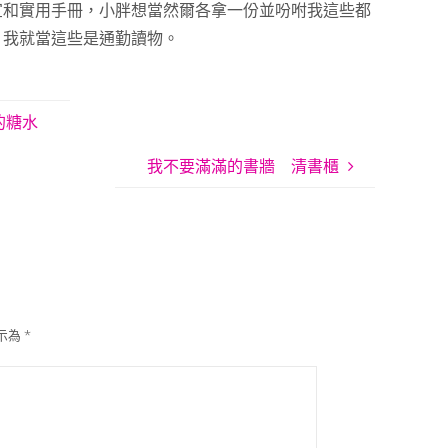
宣和實用手冊，小胖想當然爾各拿一份並吩咐我這些都
。我就當這些是通勤讀物。
的糖水
我不要滿滿的書牆 清書櫃
示為
*