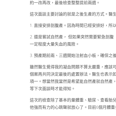
約一改再改，最後檢查整整提前兩週。
這次面談主要討論的就是之後生產的方式。醫生
1. 直接安排剖腹產。因為時間已經安排好，
2. 還是嘗試自然產， 但如果突然需要緊急剖
一定程度大量失血的風險。
3. 預產期前兩、三週開始注射血小板，確保之
雖然醫生覺得我的凝血問題不算太嚴重，應該
個案再共同決定最後的處置辦法。醫生也表示
項一。想當然我當然是希望能自然產就自然產
等下次面談時才能得知。
這次的檢查除了基本的量體重、驗尿、查看胎
他強而有力的心跳聲就放心了。目前6個月體重