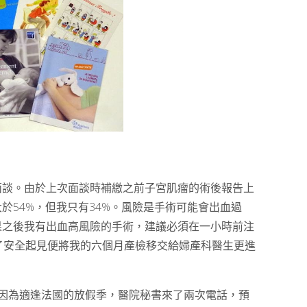
面談。由於上次面談時補繳之前子宮肌瘤的術後報告上
於54%，但我只有34%。風險是手術可能會出血過
果之後我有出血高風險的手術，建議必須在一小時前注
產士為了安全起見便將我的六個月產檢移交給婦產科醫生更進
是因為適逢法國的放假季，醫院秘書來了兩次電話，預