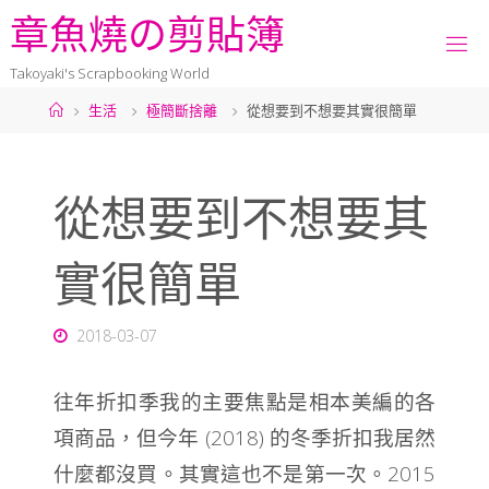
章
魚
燒
の
剪
貼
簿
Takoyaki's Scrapbooking World
生活
極簡斷捨離
從想要到不想要其實很簡單
從想要到不想要其
實很簡單
2018-03-07
往年折扣季我的主要焦點是相本美編的各
項商品，但今年 (2018) 的冬季折扣我居然
什麼都沒買。其實這也不是第一次。2015