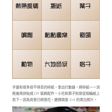
手邊有很多捨不得丟的碎紙，拿出打動器，將碎紙一一消
耗後再拚貼成 DIY 裝飾配件。小花和葉子則是從相編紙上
剪下。因為背景已經很花，選擇兩張 3×4 的黑白照片。