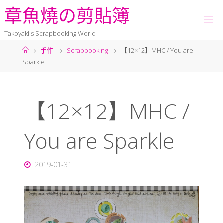
章
魚
燒
の
剪
貼
簿
Takoyaki's Scrapbooking World
手作
Scrapbooking
【12×12】MHC / You are
Sparkle
【12×12】MHC /
You are Sparkle
2019-01-31