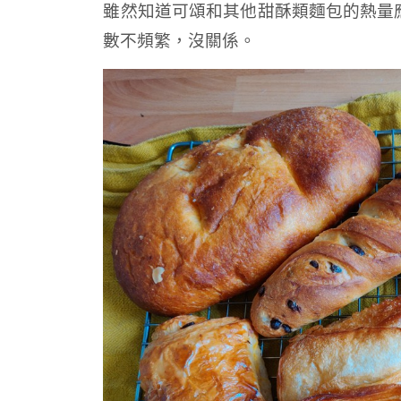
雖然知道可頌和其他甜酥類麵包的熱量
數不頻繁，沒關係。