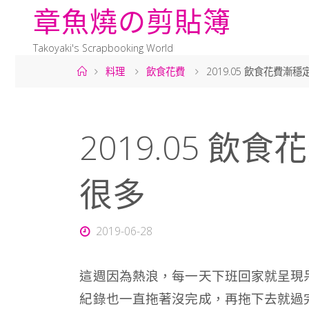
章
魚
燒
の
剪
貼
簿
Takoyaki's Scrapbooking World
料理
飲食花費
2019.05 飲食花費漸
2019.05 飲
很多
2019-06-28
這週因為熱浪，每一天下班回家就呈現
紀錄也一直拖著沒完成，再拖下去就過