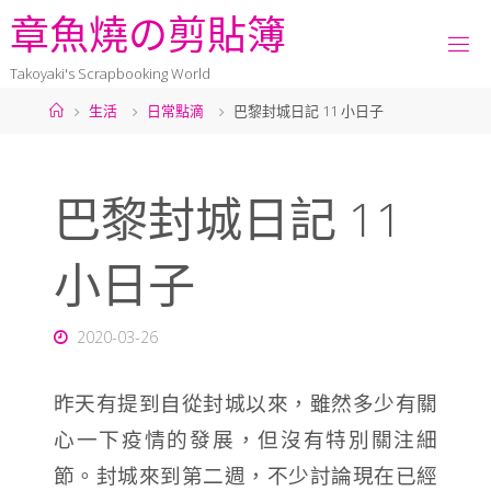
章
魚
燒
の
剪
貼
簿
Takoyaki's Scrapbooking World
生活
日常點滴
巴黎封城日記 11 小日子
巴黎封城日記 11
小日子
2020-03-26
昨天有提到自從封城以來，雖然多少有關
心一下疫情的發展，但沒有特別關注細
節。封城來到第二週，不少討論現在已經