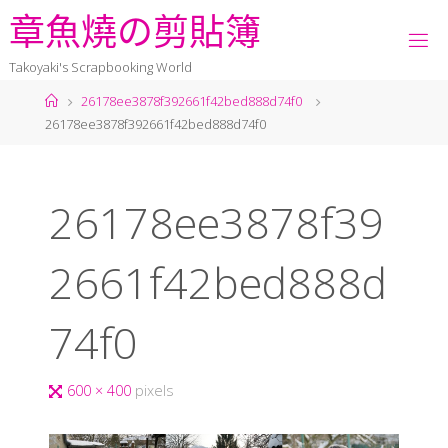
章
魚
燒
の
剪
貼
簿
Takoyaki's Scrapbooking World
26178ee3878f392661f42bed888d74f0
26178ee3878f392661f42bed888d74f0
26178ee3878f39
2661f42bed888d
74f0
600 × 400
pixels