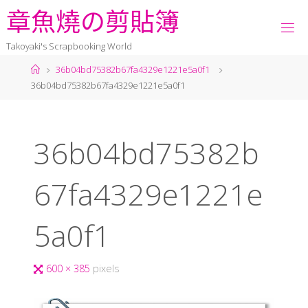
章
魚
燒
の
剪
貼
簿
Takoyaki's Scrapbooking World
36b04bd75382b67fa4329e1221e5a0f1
36b04bd75382b67fa4329e1221e5a0f1
36b04bd75382b
67fa4329e1221e
5a0f1
600 × 385
pixels