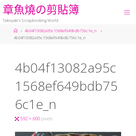
章
魚
燒
の
剪
貼
簿
Takoyaki's Scrapbooking World
4b04f13082a95c1568ef649bdb756c1e_n
4b04f13082a95c1568ef649bdb756c1e_n
4b04f13082a95c
1568ef649bdb75
6c1e_n
592 × 600
pixels