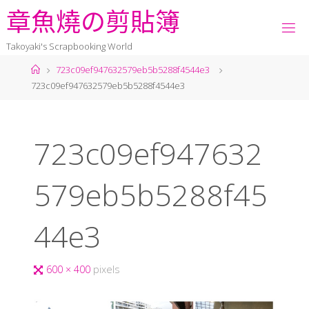
章
魚
燒
の
剪
貼
簿
Takoyaki's Scrapbooking World
723c09ef947632579eb5b5288f4544e3
723c09ef947632579eb5b5288f4544e3
723c09ef947632
579eb5b5288f45
44e3
600 × 400
pixels