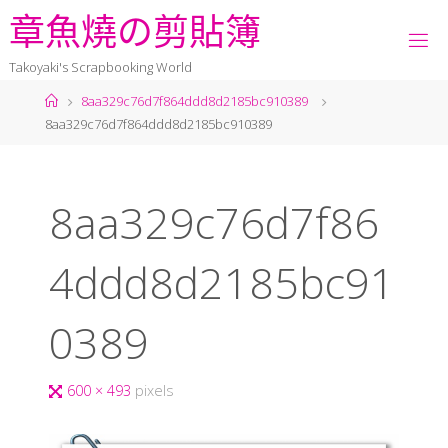
章
魚
燒
の
剪
貼
簿
Takoyaki's Scrapbooking World
8aa329c76d7f864ddd8d2185bc910389
8aa329c76d7f864ddd8d2185bc910389
8aa329c76d7f86
4ddd8d2185bc91
0389
600 × 493
pixels