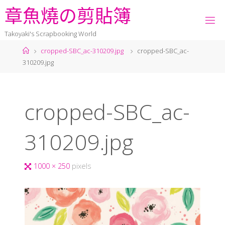
章
魚
燒
の
剪
貼
簿
Takoyaki's Scrapbooking World
cropped-SBC_ac-310209.jpg
cropped-SBC_ac-
310209.jpg
cropped-SBC_ac-
310209.jpg
1000 × 250
pixels