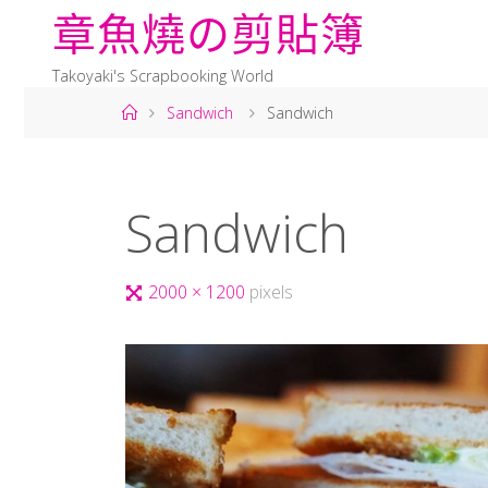
章
魚
燒
の
剪
貼
簿
Takoyaki's Scrapbooking World
Sandwich
Sandwich
Sandwich
2000 × 1200
pixels