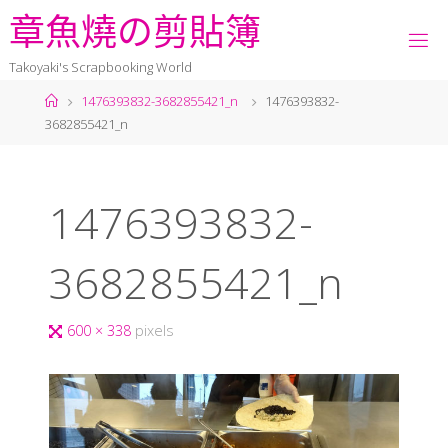
章
魚
燒
の
剪
貼
簿
Takoyaki's Scrapbooking World
1476393832-3682855421_n
1476393832-
3682855421_n
1476393832-
3682855421_n
600 × 338
pixels