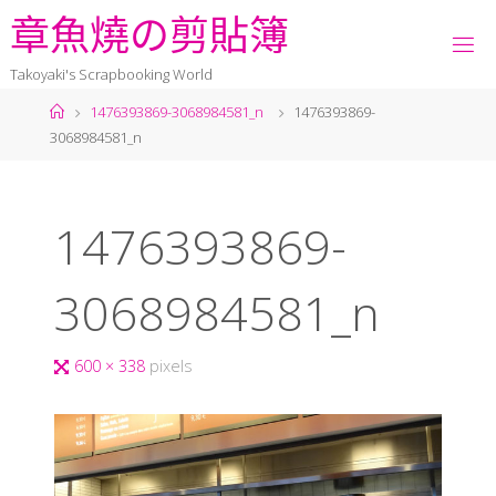
章
魚
燒
の
剪
貼
簿
Takoyaki's Scrapbooking World
1476393869-3068984581_n
1476393869-
3068984581_n
1476393869-
3068984581_n
600 × 338
pixels