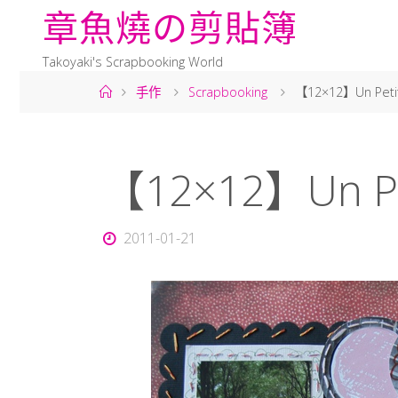
章
魚
燒
の
剪
貼
簿
Takoyaki's Scrapbooking World
手作
Scrapbooking
【12×12】Un Petit
【12×12】Un Pet
2011-01-21