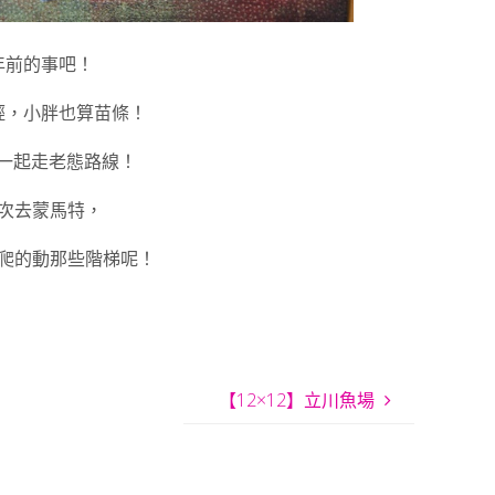
年前的事吧！
輕，小胖也算苗條！
人一起走老態路線！
次去蒙馬特，
爬的動那些階梯呢！
【12×12】立川魚場