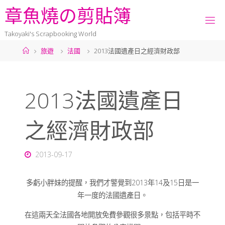
章
魚
燒
の
剪
貼
簿
Takoyaki's Scrapbooking World
旅遊
法國
2013法國遺產日之經濟財政部
2013法國遺產日
之經濟財政部
2013-09-17
多虧小胖妹的提醒，我們才警覺到2013年14及15日是一
年一度的法國遺產日。
在這兩天全法國各地開放免費參觀很多景點，包括平時不