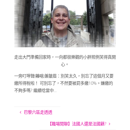
走出大門準備回家時，一向都很樂觀的小胖照例笑得真開
心。
一旁叮嚀聲(
雜唸
)兼皺眉：別笑太久，別忘了這個月又要
繳所得稅啦！ 可別忘了，不然要被罰多繳10%。嫌繳的
不夠多嗎? 繼續唸當中…
巴黎六區走透透
【職場閒聊】法國人還是法國籍?