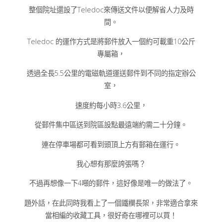
整個院址還設了Teledoc來傳送文件以便解省人力及時
間。
Teledoc 的運作方式是將郵件放入一個約可載重10公斤
專屬箱，
透過全長5.5公里的電磁軌道運送郵件到不同的指定辦公
室，
速度約每小時3.6公里，
從郵件集中區送到院區設點最遠端約需二十分鐘。
連在停車場都可看到頭頂上方有郵箱在運行。
我心想有那麼誇張嗎？
不過再想像一下4噸的郵件，這好像是唯一的做法了。
題外話，在此同時我看上了一個鐵欄長架，非常適合拿來
當相編的收藏工具，很好奇在哪裡可以買！