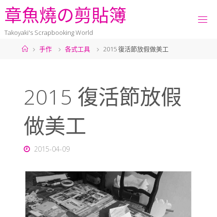
章
魚
燒
の
剪
貼
簿
Takoyaki's Scrapbooking World
手作
各式工具
2015 復活節放假做美工
2015 復活節放假
做美工
2015-04-09