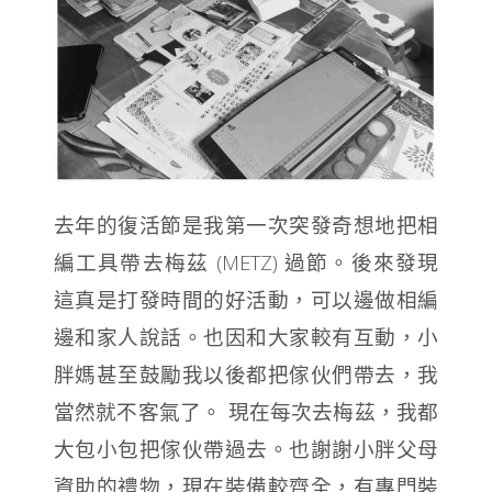
去年的復活節是我第一次突發奇想地把相
(METZ)
編工具帶去梅茲
過節。
後來發現
這真是打發時間的好活動，可以邊做相編
邊和家人說話。
也因和大家較有互動，小
胖媽甚至鼓勵我以後都把傢伙們帶去，我
當然就不客氣了。
現在每次去梅茲
，
我都
大包小包把傢伙帶過去。也謝謝小胖父母
資助的禮物，
現在裝備較齊全，有專門裝