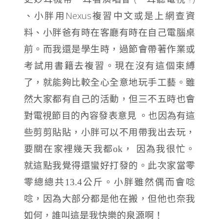
Nexus
、小胖用
複習中文或是上網查資
料、小胖爸有時在客廳有時在自己電腦桌
前。
而我還是學生時，過節會帶著作業或
考試用書籍去複習
。
現在沒有這個束縛
了，
就能夠比較全心全意地玩手工藝。雖
然大家都有自己的活動，但三不五時也會
對電視節目的內容發表意見
。
也因為有這
些剪剪貼貼，小胖可以不用帶我出去玩，
要關在家裡幾天我都
ok
，
因為我很忙。
就這點我覺得還蠻好打發的。
此次家當零
零總總共
13.4
公斤。小胖雖然偶而會唸
唸，因為大部分都是他在搬，
但他也奈我
如何，
誰叫這是我快樂的泉源啊！