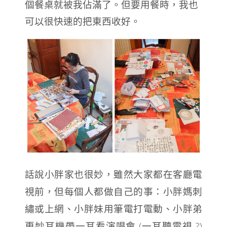
個餐桌就被我佔滿了。但要用餐時，我也
可以很快速的把東西收好。
話說小胖家也很妙，雖然大家都在客廳電
視前，但每個人都做自己的事：小胖媽刺
繡
或上網、
小胖妹用筆電打電動、小胖弟
(
?)
更妙耳機帶一耳看演唱會
一耳聽電視