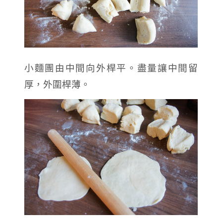
小麵團由中間向外桿平。盡量讓中間留
厚，外圍桿薄。