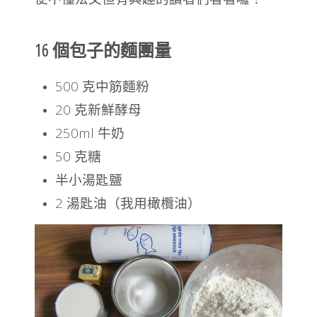
16 個包子的麵團量
500 克中筋麵粉
20 克新鮮酵母
250ml 牛奶
50 克糖
半小湯匙鹽
2 湯匙油（我用橄欖油）