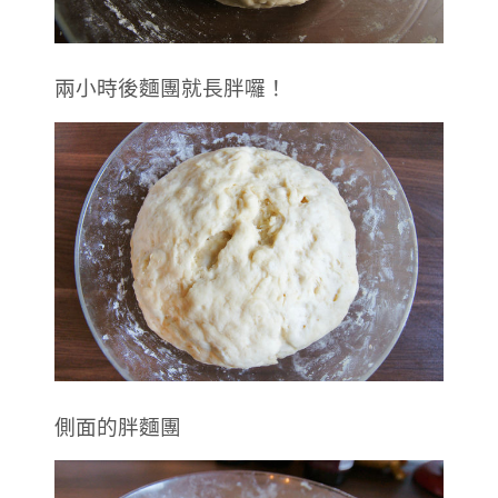
兩小時後麵團就長胖囉！
側面的胖麵團