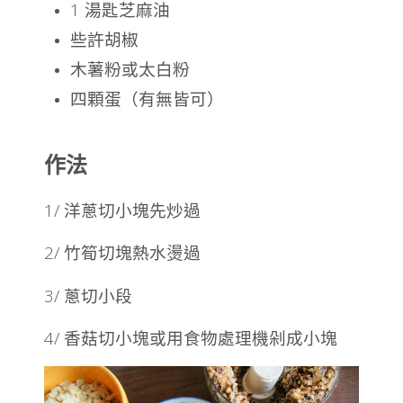
1 湯匙芝麻油
些許胡椒
木薯粉或太白粉
四顆蛋（有無皆可）
作法
1/ 洋蔥切小塊先炒過
2/ 竹筍切塊熱水燙過
3/ 蔥切小段
4/ 香菇切小塊或用食物處理機剁成小塊