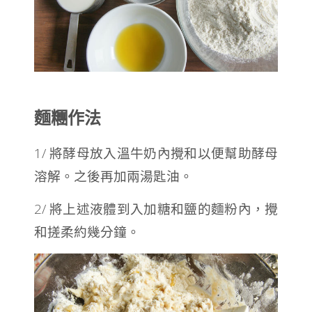
麵糰作法
1/ 將酵母放入溫牛奶內攪和以便幫助酵母
溶解。之後再加兩湯匙油。
2/ 將上述液體到入加糖和鹽的麵粉內，攪
和搓柔約幾分鐘。