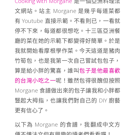
Cooking with Morgane
是一個亞洲料理法
文網站。站主 Morgane 是幾乎每道菜都
有 Youtube 直接示範。不看則已，一看就
停不下來，每道都很想吃。十三區亞洲餐
廳的菜在她的示範下都變得好簡單。於是
我就開始看摩根學作菜。今天這道是豬肉
竹筍包，也是我第一次自己嘗試包包子，
算是給小胖的驚喜，誰叫
包子是他最喜歡
的台灣小吃之一
呢！雖然包得很醜但按照
Morgane 食譜做出來的包子讓我和小胖都
豎起大拇指，也讓我們對自己的 DIY 廚藝
更有信心了。
以下為 Morgane 的食譜，我翻成中文方
便不懂法文但有興趣的讀者們看看囉！