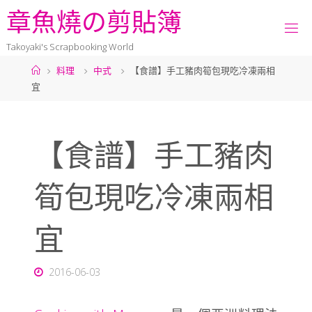
章
魚
燒
の
剪
貼
簿
Takoyaki's Scrapbooking World
料理
中式
【食譜】手工豬肉筍包現吃冷凍兩相
宜
【食譜】手工豬肉
筍包現吃冷凍兩相
宜
2016-06-03