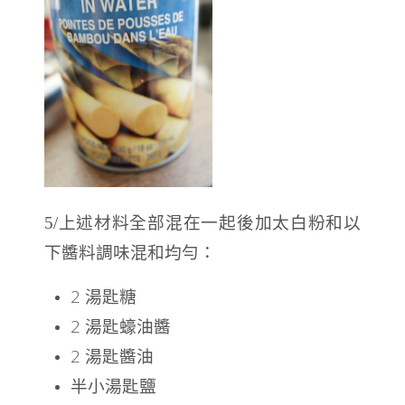
5/上述材料全部混在一起後加太白粉和以
下醬料調味混和均勻：
2 湯匙糖
2 湯匙蠔油醬
2 湯匙醬油
半小湯匙鹽