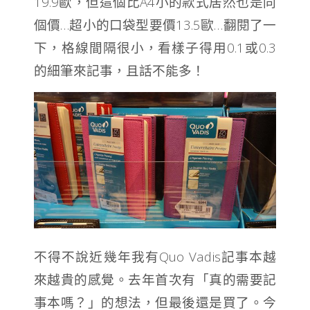
19.9歐，但這個比A4小的款式居然也是同
個價…超小的口袋型要價13.5歐…翻閱了一
下，格線間隔很小，看樣子得用0.1或0.3
的細筆來記事，且話不能多！
不得不說近幾年我有Quo Vadis記事本越
來越貴的感覺。去年首次有「真的需要記
事本嗎？」的想法，但最後還是買了。今