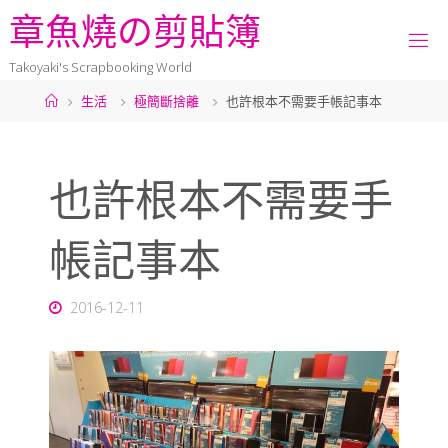
章
魚
燒
の
剪
貼
簿
Takoyaki's Scrapbooking World
生活
極簡斷捨離
也許根本不需要手帳記事本
也許根本不需要手
帳記事本
2016-12-11