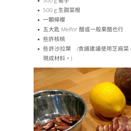
500 g 菊芋
500 g 生甜菜根
一顆檸檬
五大匙 Melfor 醋或一般果醋也行
些許核桃
些許沙拉葉 (食譜建議使用芝麻菜 (
現成材料。)