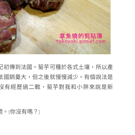
紀初傳到法國。菊芋可種於各式土壤，所以產
法國銷量大，但之後就慢慢減少。有個說法是
 沒有經歷過二戰，菊芋對我和小胖來說是新
。(你沒有嗎？)