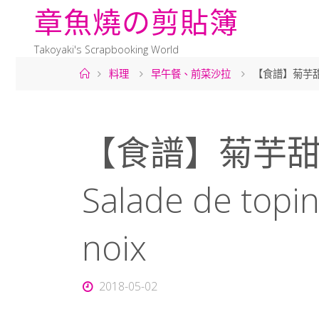
章
魚
燒
の
剪
貼
簿
Takoyaki's Scrapbooking World
料理
早午餐、前菜沙拉
【食譜】菊芋甜菜根核
【食譜】菊芋
Salade de topi
noix
2018-05-02