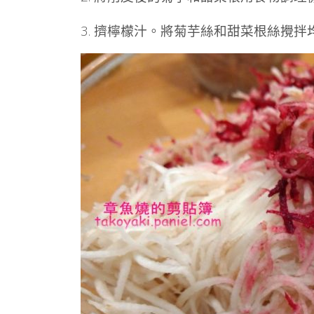
3. 擠檸檬汁。將菊芋絲和甜菜根絲攪