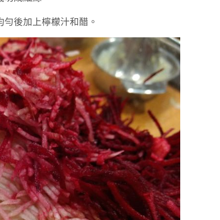
拌均勻後加上檸檬汁和醋。