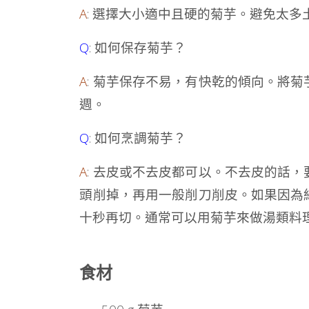
A
: 選擇大小適中且硬的菊芋。避免太
Q
: 如何保存菊芋？
A
: 菊芋保存不易，有快乾的傾向。將
週。
Q
: 如何烹調菊芋？
A
: 去皮或不去皮都可以。不去皮的話
頭削掉，再用一般削刀削皮。如果因為
十秒再切。通常可以用菊芋來做湯類料
食材