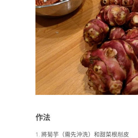
作法
1. 將菊芋（需先沖洗）和甜菜根削皮