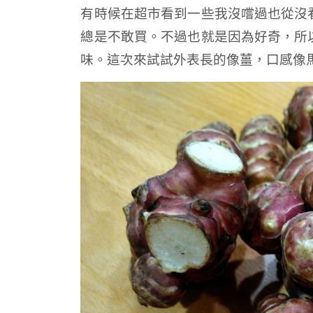
有時候在超市看到一些我沒嚐過也從沒
總是不敢買。不過也就是因為好奇，所
味。這次來試試外表長的像薑，口感像馬鈴薯的