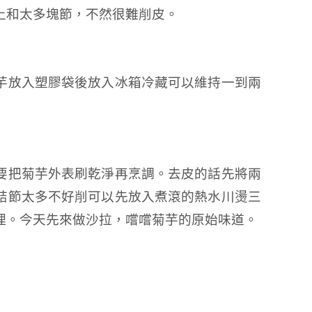
多土和太多塊節，不然很難削皮。
菊芋放入塑膠袋後放入冰箱冷藏可以維持一到兩
，要把菊芋外表刷乾淨再烹調。去皮的話先將兩
結節太多不好削可以先放入煮滾的熱水川燙三
理。今天先來做沙拉，嚐嚐菊芋的原始味道。